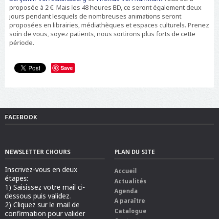
proposée à 2 €. Mais les 48 heures BD, ce seront également deux
jours pendant lesquels de nombreuses animations seront
proposées en librairies, médiathèques et espaces culturels. Prenez
soin de vous, soyez patients, nous sortirons plus forts de cette
période.
Save
FACEBOOK
NEWSLETTER CHOURS
PLAN DU SITE
Inscrivez-vous en deux
Accueil
étapes:
Actualités
1) Saisissez votre mail ci-
Agenda
dessous puis validez.
A paraître
2) Cliquez sur le mail de
Catalogue
confirmation pour valider