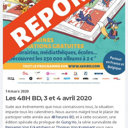
i
d
=
"
s
i
t
e
-
n
a
m
e
"
C
h
o
14 mars 2020
u
r
Les 48H BD, 3 et 4 avril 2020
s
Suite aux événements que nous connaissons tous, la situation
impacte tous les calendriers. Nous aurons malgré tout le plaisir de
participer cette année aux
48 heures BD
, et à cette occasion, une
édition spéciale du prologue de
Gung Ho
, la série survivaliste de
Benjamin Von Eckartsberg
et
Thomas Von Kummant
vous sera